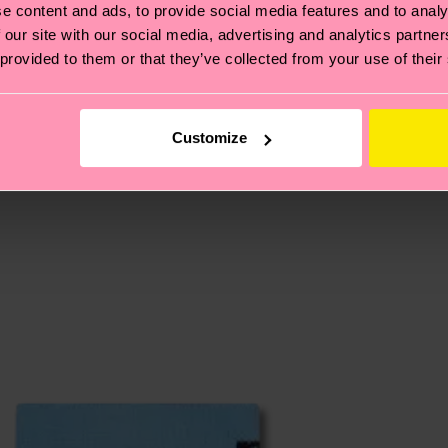
e content and ads, to provide social media features and to analy
ne
 our site with our social media, advertising and analytics partn
ierungen – es geht auch um eine ethische Lieferkette, d
 provided to them or that they’ve collected from your use of their
e Tipps und Tricks findest du auf unserer
Nachhaltigk
5% Polyamide, 1% Elastane
und unsere länderspezifische Versandübersicht findest 
um einen Richtwert handelt und die genaue Lieferzeit vo
Customize
eich im Artikel
Retouren
findest du die am häufigsten g