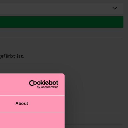
efärbt ist.
About