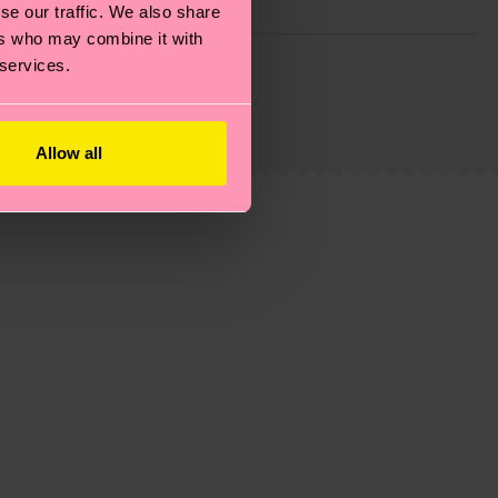
se our traffic. We also share
ers who may combine it with
ie Reduzierung von Emissionen, die richtige Pflege von
 services.
eitsseite
.
du
hier
. Die Lieferzeit beginnt sobald deine Bestellung
n der lokalen Post in deinem Land abhängt.
Allow all
estellten Fragen.