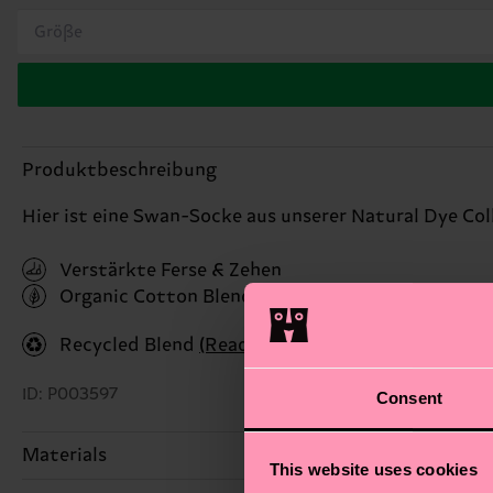
Größe
Produktbeschreibung
Hier ist eine Swan-Socke aus unserer Natural Dye Coll
Verstärkte Ferse & Zehen
Organic Cotton Blend
(Read more here)
Recycled Blend
(Read more here)
ID: P003597
Consent
Materials
This website uses cookies