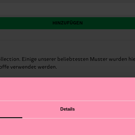
HINZUFÜGEN
ollection. Einige unserer beliebtesten Muster wurden hi
toffe verwendet werden.
Details