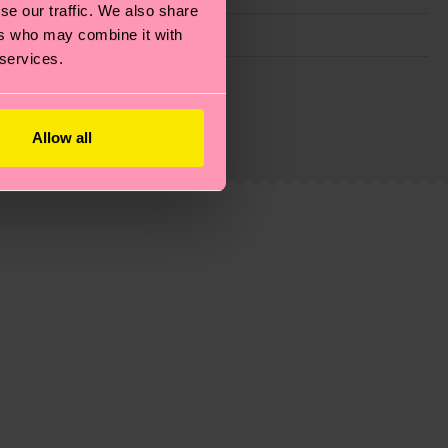
se our traffic. We also share
ers who may combine it with
 services.
ie Reduzierung von Emissionen, die richtige Pflege von
eitsseite
.
du
hier
. Die Lieferzeit beginnt sobald deine Bestellung
Allow all
n der lokalen Post in deinem Land abhängt.
estellten Fragen.