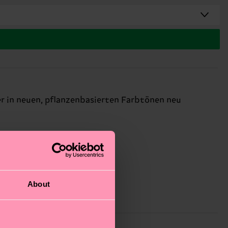
er in neuen, pflanzenbasierten Farbtönen neu
About