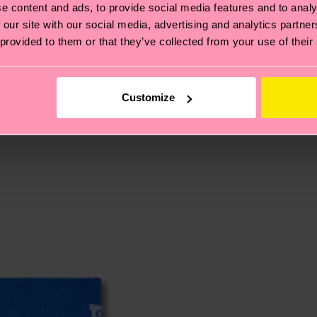
e content and ads, to provide social media features and to analy
 our site with our social media, advertising and analytics partn
ne
 provided to them or that they’ve collected from your use of their
ierungen – es geht auch um eine ethische Lieferkette, d
e Tipps und Tricks findest du auf unserer
Nachhaltigk
5% Polyamide, 1% Elastane
und unsere länderspezifische Versandübersicht findest 
Customize
um einen Richtwert handelt und die genaue Lieferzeit vo
eich im Artikel
Retouren
findest du die am häufigsten g