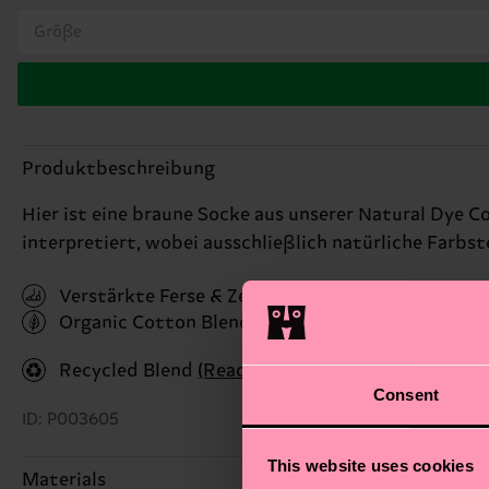
Größe
Produktbeschreibung
Hier ist eine braune Socke aus unserer Natural Dye C
interpretiert, wobei ausschließlich natürliche Farbs
Verstärkte Ferse & Zehen
Organic Cotton Blend
(Read more here)
Recycled Blend
(Read more here)
Consent
ID: P003605
This website uses cookies
Materials