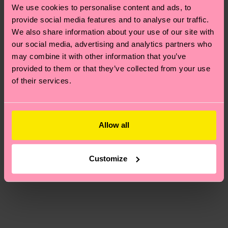
Neuheit
deinem Land abhängt.
We use cookies to personalise content and ads, to
provide social media features and to analyse our traffic.
Du hast Fragen zu einer Retoure? In unserem
We also share information about your use of our site with
Hilfebereich im Artikel
Retouren
findest du die
our social media, advertising and analytics partners who
may combine it with other information that you’ve
am häufigsten gestellten Fragen.
provided to them or that they’ve collected from your use
of their services.
Allow all
Customize