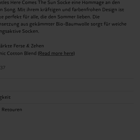
eatles Here Comes The Sun Socke eine Hommage an den
en Song. Mit ihrem kräftigen und farbenfrohen Design ist
e perfekt für alle, die den Sommer lieben. Die
setzung aus gekämmter Bio-Baumwolle sorgt für weiche
ngsaktive Socken.
tärkte Ferse & Zehen
nic Cotton Blend
(Read more here)
937
gkeit
n, 12% Polyamide, 2% Elastane
gkeit ist mehr als nur Qualität und Zertifizierungen – es geht
& Retouren
formation:
ine ethische Lieferkette, die Reduzierung von Emissionen,
ic cotton blend, 12% Polyamide, 2% Elastane
rzeit hängt vom Zielland der Bestellung ab und unsere
ige Pflege von Socken und VIELES MEHR! Weitere
zifische Versandübersicht findest du
hier
. Die Lieferzeit
onen sowie Tipps und Tricks findest du auf unserer
obald deine Bestellung versandt wurde. Bitte bedenke, dass
gkeitsseite
.