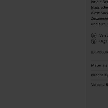
ist die B
klassisch
diese Sock
Zusammen
und atmu
Vers
Orga
ID: P003
Materials
Nachhalti
86% Cotto
Nachhalti
Versand 
Genaue In
auch um e
86% Organ
Die Liefe
die richt
länderspe
Informati
beginnt s
Nachhalti