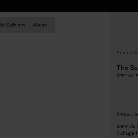
ial Editions
About
Adult / S
The Be
SPECIAL 
Produktb
Wenn du g
Richtige 