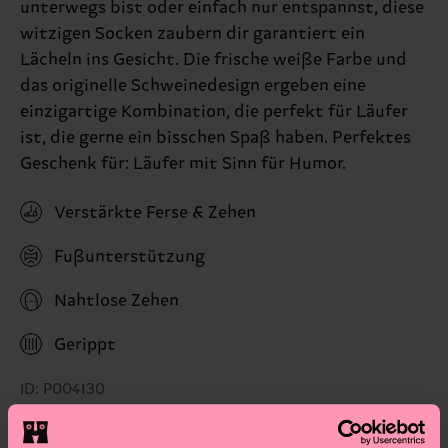
unterwegs bist oder einfach nur entspannst, diese
witzigen Socken zaubern dir garantiert ein
Lächeln ins Gesicht. Die frische weiße Farbe und
das originelle Schweinedesign ergeben eine
einzigartige Kombination, die perfekt für Läufer
ist, die gerne ein bisschen Spaß haben. Perfektes
Geschenk für: Läufer mit Sinn für Humor.
Verstärkte Ferse & Zehen
Fußunterstützung
Nahtlose Zehen
Gerippt
ID: P004130
Materials