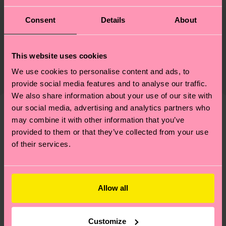
Nachhaltigkeit
Consent
Details
About
86% Cotton, 12% Polyamide, 2% Elastane
Nachhaltigkeit ist mehr als nur Qualität und
Versand & Retouren
Zertifizierungen – es geht auch um eine ethische
This website uses cookies
Die Lieferzeit hängt vom Zielland der Bestellung
Lieferkette, die Reduzierung von Emissionen, die
We use cookies to personalise content and ads, to
ab und unsere länderspezifische Versandübersicht
richtige Pflege von Socken und VIELES MEHR!
provide social media features and to analyse our traffic.
findest du
hier
. Die Lieferzeit beginnt sobald
Weitere Informationen sowie Tipps und Tricks
We also share information about your use of our site with
deine Bestellung versandt wurde. Bitte bedenke,
findest du auf unserer
Nachhaltigkeitsseite
.
our social media, advertising and analytics partners who
dass es sich hierbei um einen Richtwert handelt
may combine it with other information that you’ve
Ähnliche muster
und die genaue Lieferzeit von der lokalen Post in
provided to them or that they’ve collected from your use
Neuheit
deinem Land abhängt.
of their services.
Du hast Fragen zu einer Retoure? In unserem
Hilfebereich im Artikel
Retouren
findest du die
Allow all
am häufigsten gestellten Fragen.
Customize