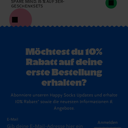
SPARE MIND. 15 % AUF 3ER-
GESCHENKSETS
Möchtest du 10%
Rabatt auf deine
erste Bestellung
erhalten?
Abonniere unseren Happy Socks Updates und erhalte
10% Rabatt* sowie die neuesten Informationen &
Angebote.
E-Mail
Anmelden