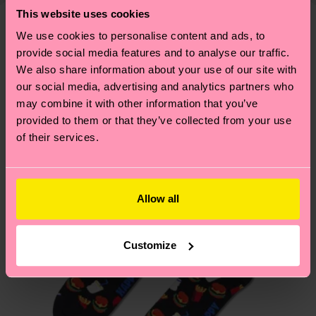
Weitere Informationen sowie Tipps und Tricks
This website uses cookies
deine Bestellung versandt wurde. Bitte bedenke,
findest du auf unserer
Nachhaltigkeitsseite
.
dass es sich hierbei um einen Richtwert handelt
We use cookies to personalise content and ads, to
Ähnliche muster
und die genaue Lieferzeit von der lokalen Post in
provide social media features and to analyse our traffic.
deinem Land abhängt.
We also share information about your use of our site with
our social media, advertising and analytics partners who
may combine it with other information that you’ve
Du hast Fragen zu einer Retoure? In unserem
provided to them or that they’ve collected from your use
Hilfebereich im Artikel
Retouren
findest du die
of their services.
am häufigsten gestellten Fragen.
Allow all
Customize