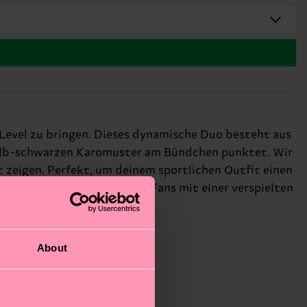
Level zu bringen. Dieses dynamische Duo besteht aus
gelb-schwarzen Karomuster am Bündchen punktet. Wir
 zeigen. Perfekt, um deinem sportlichen Outfit einen
ktes Geschenk für: Sneaker-Fans mit einer verspielten
About