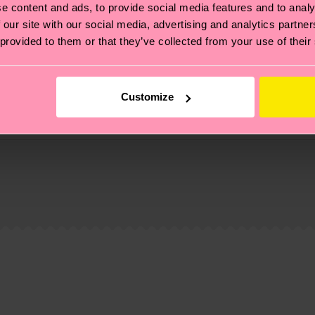
e content and ads, to provide social media features and to analy
 our site with our social media, advertising and analytics partn
 provided to them or that they’ve collected from your use of their
Customize
ierungen – es geht auch um eine ethische Lieferkette, d
e Tipps und Tricks findest du auf unserer
Nachhaltigk
und unsere länderspezifische Versandübersicht findest 
um einen Richtwert handelt und die genaue Lieferzeit vo
eich im Artikel
Retouren
findest du die am häufigsten g