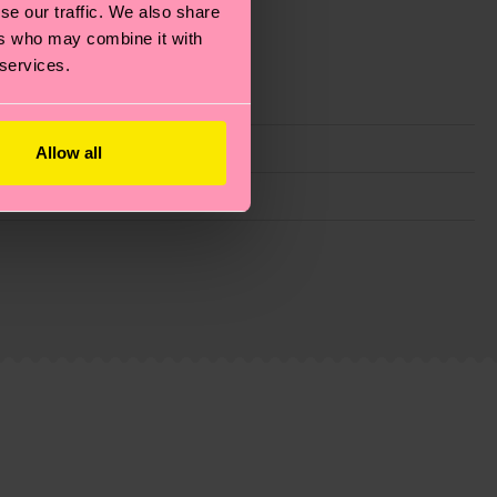
se our traffic. We also share
ers who may combine it with
 services.
Allow all
ie Reduzierung von Emissionen, die richtige Pflege von
eitsseite
.
du
hier
. Die Lieferzeit beginnt sobald deine Bestellung
n der lokalen Post in deinem Land abhängt.
estellten Fragen.