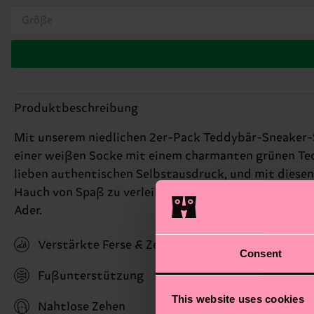
Größe
Produktbeschreibung
Mit unserem niedlichen 2er-Pack Teddybär-Sneaker-S
einer weißen Socke mit einem charmanten grünen Te
lieben authentischen Selbstausdruck, und mit diesen
Hauch von Spaß zu verleihen, werden dir diese Sports
Ader.
Verstärkte Ferse & Zehen
Consent
Fußunterstützung
This website uses cookies
Nahtlose Zehen