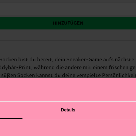
HINZUFÜGEN
ocken bist du bereit, dein Sneaker-Game aufs nächste 
ddybär-Print, während die andere mit einem frischen 
 süßen Socken kannst du deine verspielte Persönlichkeit
ocken garantiert ein Lächeln ins Gesicht zaubern. Perfe
Details