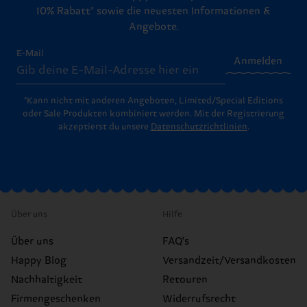
10% Rabatt* sowie die neuesten Informationen &
Angebote.
E-Mail
Anmelden
*Kann nicht mit anderen Angeboten, Limited/Special Editions
oder Sale Produkten kombiniert werden. Mit der Registrierung
akzeptierst du unsere
Datenschutzrichtlinien
.
Über uns
Hilfe
Über uns
FAQ's
Happy Blog
Versandzeit/Versandkosten
Nachhaltigkeit
Retouren
Firmengeschenken
Widerrufsrecht