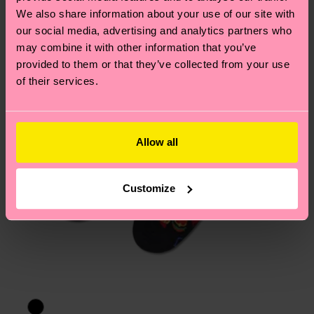
Hilfebereich im Artikel
Retouren
findest du die
We also share information about your use of our site with
am häufigsten gestellten Fragen.
our social media, advertising and analytics partners who
may combine it with other information that you’ve
provided to them or that they’ve collected from your use
of their services.
Allow all
Customize