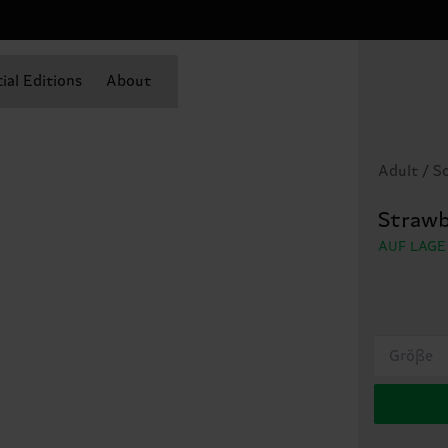
ial Editions
About
Adult / S
Strawb
AUF LAGE
Größe