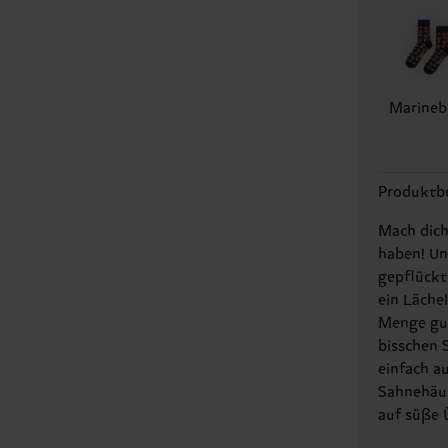
Marineb
Produktb
Mach dich
haben! Un
gepflückt
ein Läche
Menge gut
bisschen 
einfach a
Sahnehäub
auf süße 