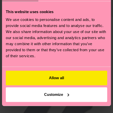
Die Lieferzeit hängt vom Zielland der Bestellung
Lieferkette, die Reduzierung von Emissionen, die
ab und unsere länderspezifische Versandübersicht
richtige Pflege von Socken und VIELES MEHR!
This website uses cookies
findest du
hier
. Die Lieferzeit beginnt sobald
Weitere Informationen sowie Tipps und Tricks
We use cookies to personalise content and ads, to
deine Bestellung versandt wurde. Bitte bedenke,
findest du auf unserer
Nachhaltigkeitsseite
.
provide social media features and to analyse our traffic.
dass es sich hierbei um einen Richtwert handelt
Ähnliche muster
We also share information about your use of our site with
und die genaue Lieferzeit von der lokalen Post in
our social media, advertising and analytics partners who
Neuheit
deinem Land abhängt.
may combine it with other information that you’ve
provided to them or that they’ve collected from your use
Du hast Fragen zu einer Retoure? In unserem
of their services.
Hilfebereich im Artikel
Retouren
findest du die
am häufigsten gestellten Fragen.
Allow all
Customize