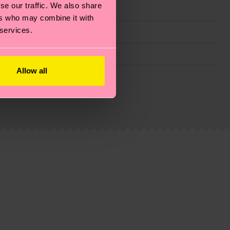
se our traffic. We also share
ers who may combine it with
 services.
Allow all
ie Reduzierung von Emissionen, die richtige Pflege von
eitsseite
.
du
hier
. Die Lieferzeit beginnt sobald deine Bestellung
 Elastane
n der lokalen Post in deinem Land abhängt.
 Elastane
estellten Fragen.