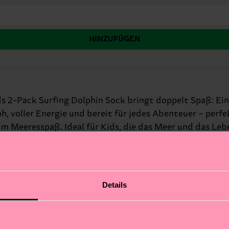
HINZUFÜGEN
s 2-Pack Surfing Dolphin Sock bringt doppelt Spaß: Eine
h, voller Energie und bereit für jedes Abenteuer – perf
um Meeresspaß. Ideal für Kids, die das Meer und das Leb
Details