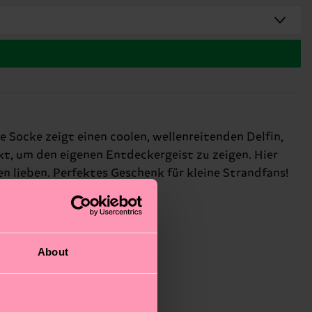
 Socke zeigt einen coolen, wellenreitenden Delfin,
ekt, um den eigenen Entdeckergeist zu zeigen. Hier
en lieben. Perfektes Geschenk für kleine Strandfans!
About