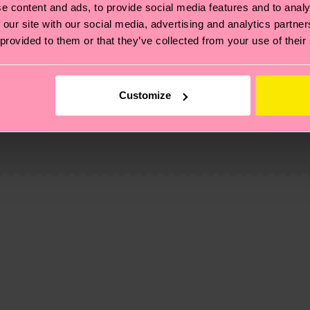
e content and ads, to provide social media features and to analy
 our site with our social media, advertising and analytics partn
 provided to them or that they’ve collected from your use of their
Customize
ierungen – es geht auch um eine ethische Lieferkette, d
e Tipps und Tricks findest du auf unserer
Nachhaltigk
und unsere länderspezifische Versandübersicht findest 
on-recycled-pre-consumer-polyamide, 6% Polyamide, 1%
um einen Richtwert handelt und die genaue Lieferzeit vo
ion-recycled-pre-consumer-polyamide, 6% Polyamide, 1%
eich im Artikel
Retouren
findest du die am häufigsten g