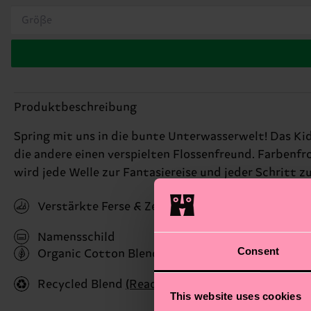
Größe
Produktbeschreibung
Spring mit uns in die bunte Unterwasserwelt! Das Kid
die andere einen verspielten Flossenfreund. Farbenfro
wird jede Welle zur Fantasiereise und jeder Schritt z
Verstärkte Ferse & Zehen
Namensschild
Consent
Organic Cotton Blend
(Read more here)
Recycled Blend
(Read more here)
This website uses cookies