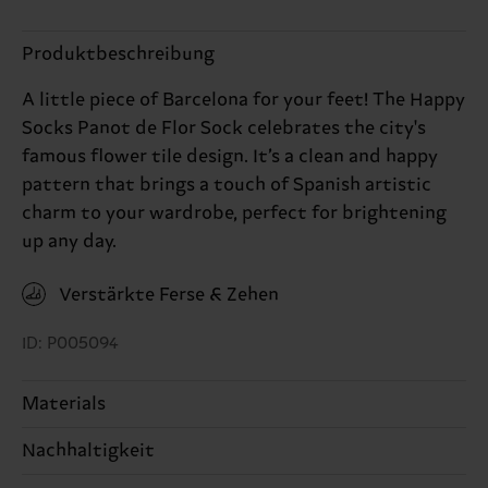
Produktbeschreibung
A little piece of Barcelona for your feet! The Happy
Socks Panot de Flor Sock celebrates the city's
famous flower tile design. It’s a clean and happy
pattern that brings a touch of Spanish artistic
charm to your wardrobe, perfect for brightening
up any day.
Verstärkte Ferse & Zehen
ID: P005094
Materials
Nachhaltigkeit
80% Cotton, 18% Polyamide, 2% Elastane