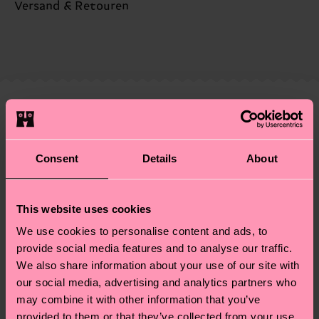
Nachhaltigkeit ist mehr als nur Qualität und
Versand & Retouren
Zertifizierungen – es geht auch um eine ethische
Die Lieferzeit hängt vom Zielland der Bestellung
Lieferkette, die Reduzierung von Emissionen, die
ab und unsere länderspezifische Versandübersicht
richtige Pflege von Socken und VIELES MEHR!
findest du
hier
. Die Lieferzeit beginnt sobald
Weitere Informationen sowie Tipps und Tricks
deine Bestellung versandt wurde. Bitte bedenke,
findest du auf unserer
Nachhaltigkeitsseite
.
dass es sich hierbei um einen Richtwert handelt
Ähnliche muster
und die genaue Lieferzeit von der lokalen Post in
deinem Land abhängt.
Consent
Details
About
Du hast Fragen zu einer Retoure? In unserem
Hilfebereich im Artikel
Retouren
findest du die
This website uses cookies
am häufigsten gestellten Fragen.
We use cookies to personalise content and ads, to
provide social media features and to analyse our traffic.
We also share information about your use of our site with
our social media, advertising and analytics partners who
may combine it with other information that you’ve
provided to them or that they’ve collected from your use