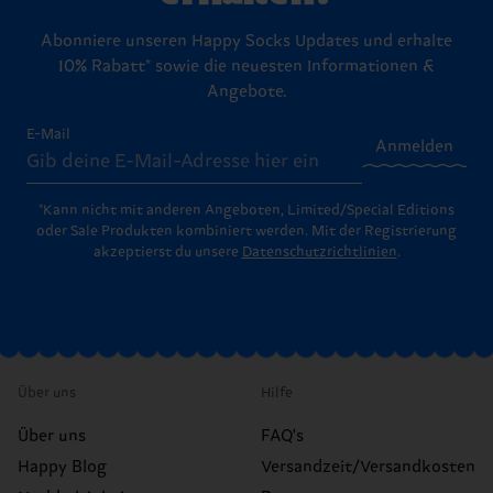
Abonniere unseren Happy Socks Updates und erhalte
10% Rabatt* sowie die neuesten Informationen &
Angebote.
E-Mail
Anmelden
*Kann nicht mit anderen Angeboten, Limited/Special Editions
oder Sale Produkten kombiniert werden. Mit der Registrierung
akzeptierst du unsere
Datenschutzrichtlinien
.
Über uns
Hilfe
Über uns
FAQ's
Happy Blog
Versandzeit/Versandkosten