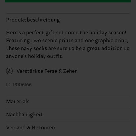
Produktbeschreibung
Here's a perfect gift set come the holiday season!
Featuring two scenic prints and one graphic print,
these navy socks are sure to be a great addition to
anyone's holiday outfit.
Verstärkte Ferse & Zehen
ID: P006166
Materials
86% Cotton, 12% Polyamide, 2% Elastane
Nachhaltigkeit
Nachhaltigkeit ist mehr als nur Qualität und
Versand & Retouren
Zertifizierungen – es geht auch um eine ethische