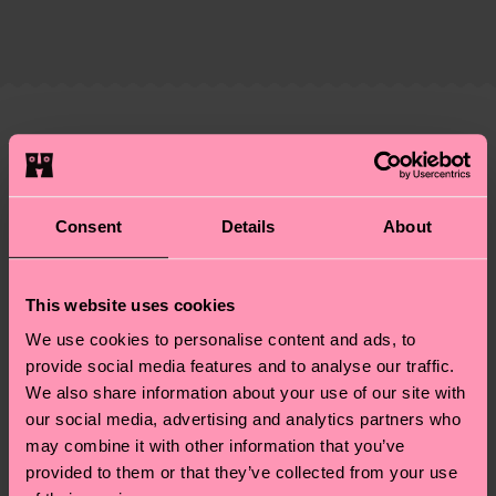
Die Lieferzeit hängt vom Zielland der Bestellung
Lieferkette, die Reduzierung von Emissionen, die
ab und unsere länderspezifische Versandübersicht
richtige Pflege von Socken und VIELES MEHR!
findest du
hier
. Die Lieferzeit beginnt sobald
Weitere Informationen sowie Tipps und Tricks
deine Bestellung versandt wurde. Bitte bedenke,
findest du auf unserer
Nachhaltigkeitsseite
.
dass es sich hierbei um einen Richtwert handelt
Ähnliche muster
und die genaue Lieferzeit von der lokalen Post in
Geschenkidee
deinem Land abhängt.
Consent
Details
About
Du hast Fragen zu einer Retoure? In unserem
Hilfebereich im Artikel
Retouren
findest du die
am häufigsten gestellten Fragen.
This website uses cookies
We use cookies to personalise content and ads, to
provide social media features and to analyse our traffic.
We also share information about your use of our site with
our social media, advertising and analytics partners who
may combine it with other information that you’ve
provided to them or that they’ve collected from your use