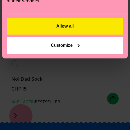
of their services.
Allow all
Customize
No1 Dad Sock
CHF 15
AUF LAGER
BESTSELLER