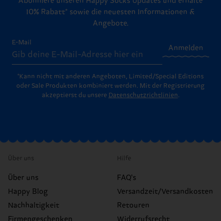
Abonniere unseren Happy Socks Updates und erhalte
10% Rabatt* sowie die neuesten Informationen &
Angebote.
E-Mail
Anmelden
*Kann nicht mit anderen Angeboten, Limited/Special Editions
oder Sale Produkten kombiniert werden. Mit der Registrierung
akzeptierst du unsere
Datenschutzrichtlinien
.
Über uns
Hilfe
Über uns
FAQ's
Happy Blog
Versandzeit/Versandkosten
Nachhaltigkeit
Retouren
Firmengeschenken
Widerrufsrecht