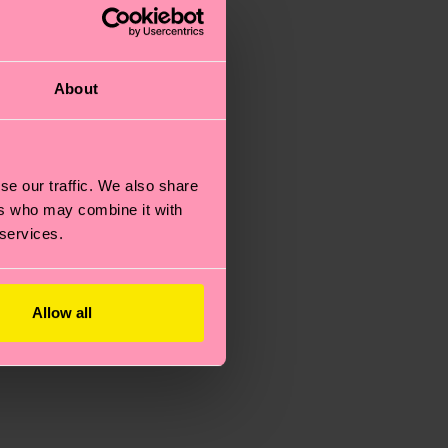
About
se our traffic. We also share
ers who may combine it with
 services.
Allow all