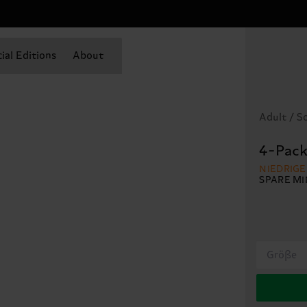
ial Editions
About
Adult / S
4-Pack
NIEDRIG
SPARE MI
Größe