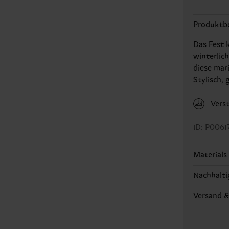
Produktb
Das Fest 
winterlic
diese mar
Stylisch,
Vers
ID: P0061
Materials
Nachhalti
ARTIKEL 
ARTIKEL 
Nachhalti
Versand 
ARTIKEL 
auch um e
ARTIKEL 
Die Liefe
die richt
länderspe