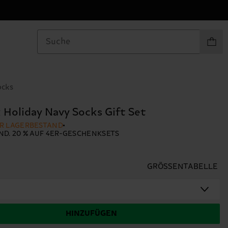
Produkt
ocks
 Holiday Navy Socks Gift Set
ER LAGERBESTAND
ND. 20 % AUF 4ER-GESCHENKSETS
GRÖSSENTABELLE
HINZUFÜGEN