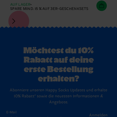
AUF LAGER
SPARE MIND. 15 % AUF 3ER-GESCHENKSETS
Möchtest du 10%
Rabatt auf deine
erste Bestellung
erhalten?
Abonniere unseren Happy Socks Updates und erhalte
10% Rabatt* sowie die neuesten Informationen &
Angebote.
E-Mail
Anmelden