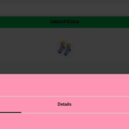
HINZUFÜGEN
t
elten Schlumpf-Look in klassischem Blau wirst du zum H
Details
ine Socken nie verlorengehen, und das Muster passt per
le, der alles mitmacht!