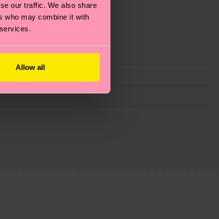
se our traffic. We also share
ers who may combine it with
 services.
Allow all
ie Reduzierung von Emissionen, die richtige Pflege von
eitsseite
.
du
hier
. Die Lieferzeit beginnt sobald deine Bestellung
n der lokalen Post in deinem Land abhängt.
estellten Fragen.