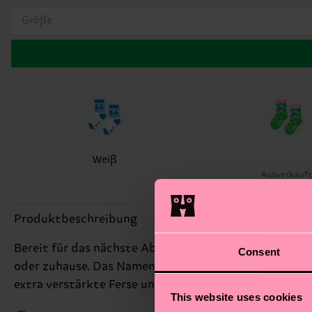
Größe
Weiß
Ausverkauf
Produktbeschreibung
Bereit für das nächste Abenteuer? Mit diesem verspi
Consent
oder zuhause. Das Namensschild sorgt dafür, dass de
extra verstärkte Ferse und Spitze – für bequemen Sty
This website uses cookies