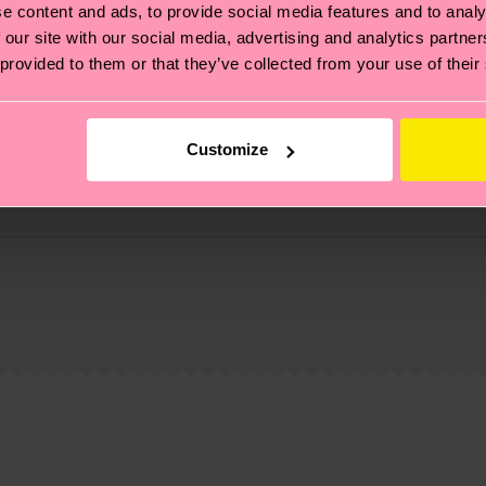
e content and ads, to provide social media features and to analy
 our site with our social media, advertising and analytics partn
 provided to them or that they’ve collected from your use of their
Customize
ierungen – es geht auch um eine ethische Lieferkette, d
e Tipps und Tricks findest du auf unserer
Nachhaltigk
und unsere länderspezifische Versandübersicht findest 
um einen Richtwert handelt und die genaue Lieferzeit vo
eich im Artikel
Retouren
findest du die am häufigsten g