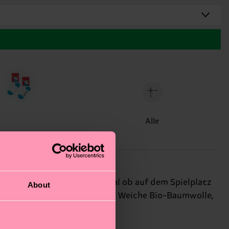
Alle
elden jeder Expedition – egal ob auf dem Spielplatz
About
fekt zur Erwachsenenversion. Weiche Bio-Baumwolle,