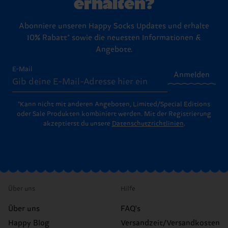
erhalten?
Abonniere unseren Happy Socks Updates und erhalte
10% Rabatt* sowie die neuesten Informationen &
Angebote.
E-Mail
Anmelden
*Kann nicht mit anderen Angeboten, Limited/Special Editions
oder Sale Produkten kombiniert werden. Mit der Registrierung
akzeptierst du unsere
Datenschutzrichtlinien
.
Über uns
Hilfe
Über uns
FAQ's
Happy Blog
Versandzeit/Versandkosten