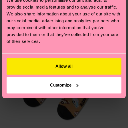
Neuheit
We use cookies to personalise content and ads, to
provide social media features and to analyse our traffic.
We also share information about your use of our site with
Du hast Fragen zu einer Retoure? In unserem
our social media, advertising and analytics partners who
Hilfebereich im Artikel
Retouren
findest du die
may combine it with other information that you’ve
am häufigsten gestellten Fragen.
provided to them or that they’ve collected from your use
of their services.
Allow all
Customize