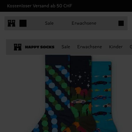
Kostenloser Versand ab 50 CHF
Produkt
Sale
Erwachsene
Sale
Erwachsene
Kinder