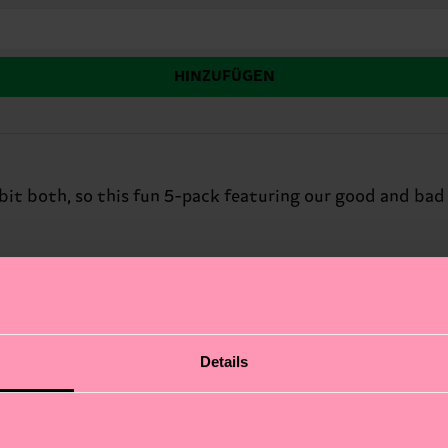
HINZUFÜGEN
 bit both, so this fun 5-pack featuring our good and bad 
Details