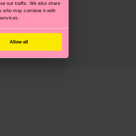
se our traffic. We also share
ers who may combine it with
 services.
ie Reduzierung von Emissionen, die richtige Pflege von
Allow all
eitsseite
.
du
hier
. Die Lieferzeit beginnt sobald deine Bestellung
n der lokalen Post in deinem Land abhängt.
estellten Fragen.