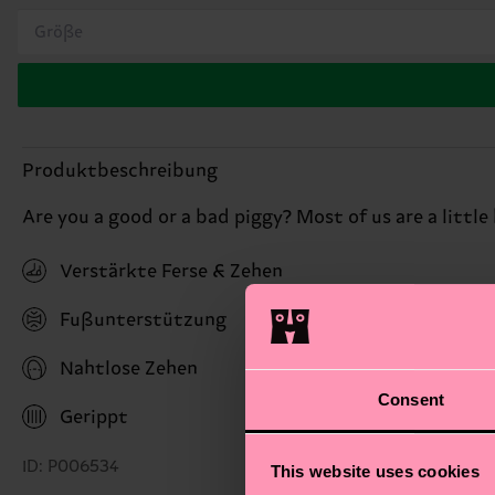
Größe
Produktbeschreibung
Are you a good or a bad piggy? Most of us are a little
Verstärkte Ferse & Zehen
Fußunterstützung
Nahtlose Zehen
Consent
Gerippt
ID: P006534
This website uses cookies