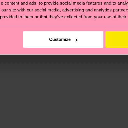
e content and ads, to provide social media features and to analy
 our site with our social media, advertising and analytics partn
 provided to them or that they’ve collected from your use of their
ierungen – es geht auch um eine ethische Lieferkette, d
Customize
e Tipps und Tricks findest du auf unserer
Nachhaltigk
und unsere länderspezifische Versandübersicht findest 
um einen Richtwert handelt und die genaue Lieferzeit vo
eich im Artikel
Retouren
findest du die am häufigsten g