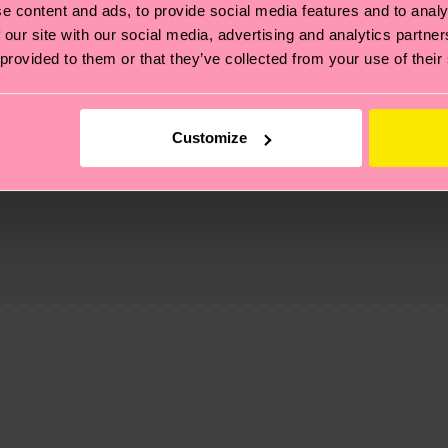
e content and ads, to provide social media features and to analy
 our site with our social media, advertising and analytics partn
 provided to them or that they’ve collected from your use of their
Customize
ierungen – es geht auch um eine ethische Lieferkette, d
e Tipps und Tricks findest du auf unserer
Nachhaltigk
ne
und unsere länderspezifische Versandübersicht findest 
um einen Richtwert handelt und die genaue Lieferzeit vo
eich im Artikel
Retouren
findest du die am häufigsten g