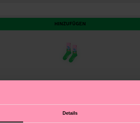
HINZUFÜGEN
eln auf die Füße! Smurfette, eingebettet in einen Strau
Details
uchtend-pinke Design macht jedes Outfit ein bisschen b
atürlich auch dabei. Für alle, die es verspielt, bequem