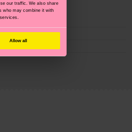
se our traffic. We also share
ers who may combine it with
 services.
Allow all
ie Reduzierung von Emissionen, die richtige Pflege von
eitsseite
.
du
hier
. Die Lieferzeit beginnt sobald deine Bestellung
n der lokalen Post in deinem Land abhängt.
estellten Fragen.