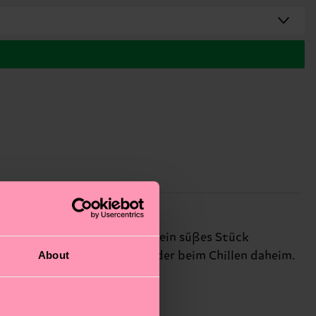
ß verspielter Blumen, bringt ein süßes Stück
About
unter – egal ob unterwegs oder beim Chillen daheim.
 und einfach happy mögen!