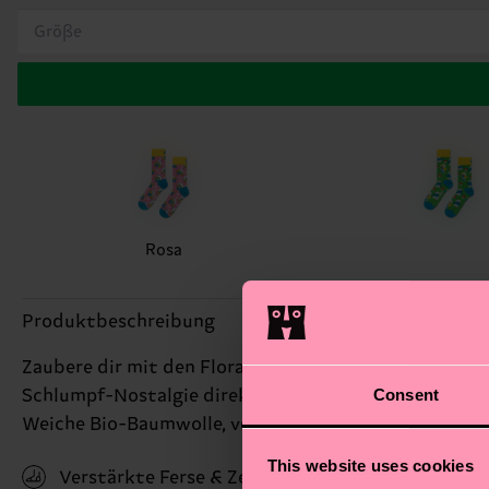
Größe
Rosa
Produktbeschreibung
Zaubere dir mit den Floral Smurfette Socken ein Läch
Consent
Schlumpf-Nostalgie direkt zu dir nach Hause. Das le
Weiche Bio-Baumwolle, verstärkte Ferse und Spitze? N
This website uses cookies
Verstärkte Ferse & Zehen