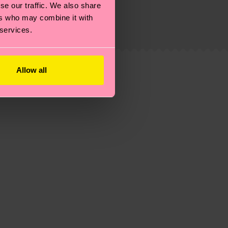
se our traffic. We also share
eitsseite
.
ers who may combine it with
du
hier
. Die Lieferzeit beginnt sobald deine Bestellung
 services.
n der lokalen Post in deinem Land abhängt.
estellten Fragen.
Allow all