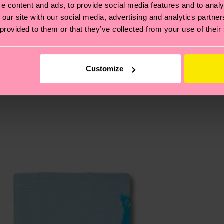
e content and ads, to provide social media features and to analy
e Tipps und Tricks findest du auf unserer
Nachhaltigk
 our site with our social media, advertising and analytics partn
und unsere länderspezifische Versandübersicht findest 
 provided to them or that they’ve collected from your use of their
um einen Richtwert handelt und die genaue Lieferzeit vo
eich im Artikel
Retouren
findest du die am häufigsten g
Customize