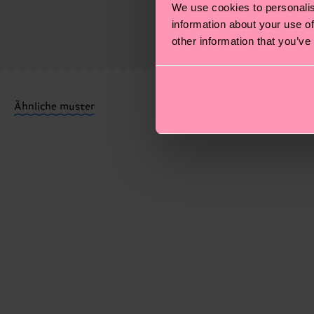
We use cookies to personalis
Socken und VIELES MEHR! Weitere Informationen sowi
information about your use of
Die Lieferzeit hängt vom Zielland der Bestellung ab 
other information that you’ve
versandt wurde. Bitte bedenke, dass es sich hierbei 
Du hast Fragen zu einer Retoure? In unserem Hilfeber
Ähnliche muster