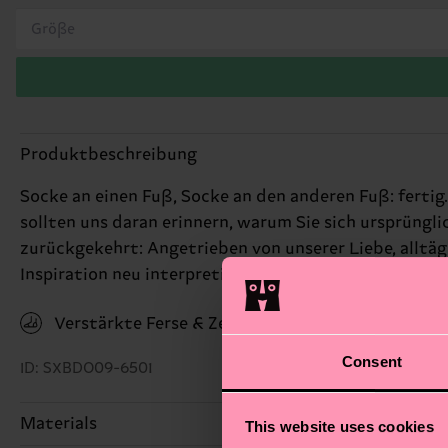
Größe
Produktbeschreibung
Socke an einen Fuß, Socke an den anderen Fuß: fertig. E
sollten uns daran erinnern, warum Sie sich ursprüng
zurückgekehrt: Angetrieben von unserer Liebe, alltäg
Inspiration neu interpretiert.
Verstärkte Ferse & Zehen
Consent
ID: SXBDO09-6501
Materials
This website uses cookies