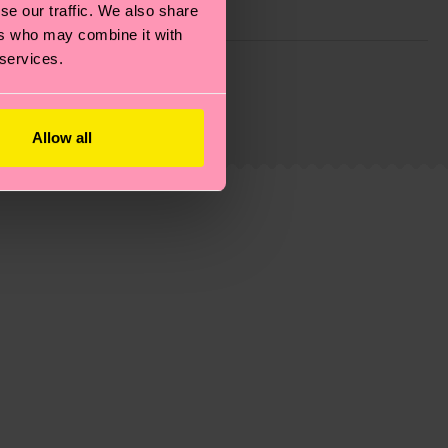
se our traffic. We also share
ers who may combine it with
 services.
ie Reduzierung von Emissionen, die richtige Pflege von
eitsseite
.
du
hier
. Die Lieferzeit beginnt sobald deine Bestellung
n der lokalen Post in deinem Land abhängt.
Allow all
estellten Fragen.