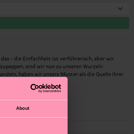
 das - die Einfachheit ist verführerisch, aber wir
fzupeppen, sind wir nun zu unseren Wurzeln
ndeln, haben wir unsere Muster als die Quelle ihrer
About