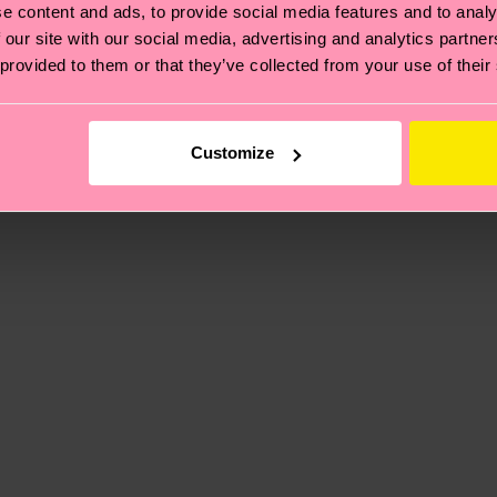
e content and ads, to provide social media features and to analy
 our site with our social media, advertising and analytics partn
 provided to them or that they’ve collected from your use of their
ierungen – es geht auch um eine ethische Lieferkette, d
e Tipps und Tricks findest du auf unserer
Nachhaltigk
und unsere länderspezifische Versandübersicht findest 
um einen Richtwert handelt und die genaue Lieferzeit vo
Customize
eich im Artikel
Retouren
findest du die am häufigsten g