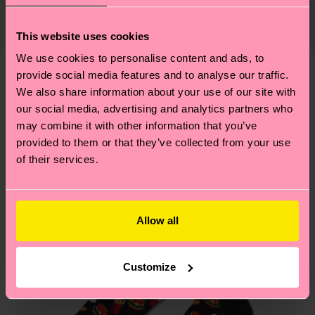
83% Organic cotton blend, 15% Polyamide, 2%
Die Lieferzeit hängt vom Zielland der Bestellung
Lieferkette, die Reduzierung von Emissionen, die
Elastane
ab und unsere länderspezifische Versandübersicht
richtige Pflege von Socken und VIELES MEHR!
This website uses cookies
findest du
hier
. Die Lieferzeit beginnt sobald
Weitere Informationen sowie Tipps und Tricks
We use cookies to personalise content and ads, to
deine Bestellung versandt wurde. Bitte bedenke,
findest du auf unserer
Nachhaltigkeitsseite
.
provide social media features and to analyse our traffic.
dass es sich hierbei um einen Richtwert handelt
Ähnliche muster
We also share information about your use of our site with
und die genaue Lieferzeit von der lokalen Post in
our social media, advertising and analytics partners who
deinem Land abhängt.
may combine it with other information that you’ve
provided to them or that they’ve collected from your use
Du hast Fragen zu einer Retoure? In unserem
of their services.
Hilfebereich im Artikel
Retouren
findest du die
am häufigsten gestellten Fragen.
Allow all
Customize