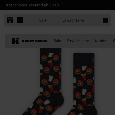
Kostenloser Versand ab 50 CHF
Produkt
Sale
Erwachsene
Sale
Erwachsene
Kinder