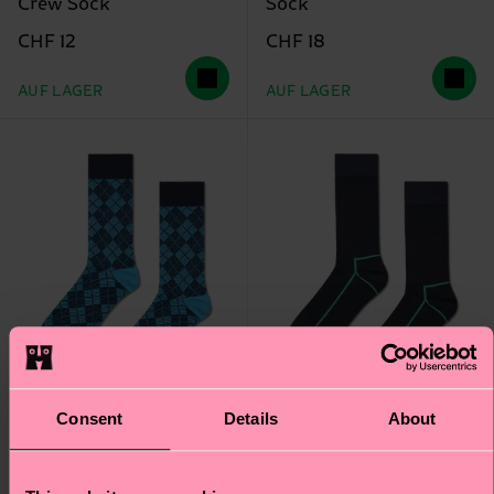
Crew Sock
Sock
CHF 12
CHF 18
AUF LAGER
AUF LAGER
Consent
Details
About
+1