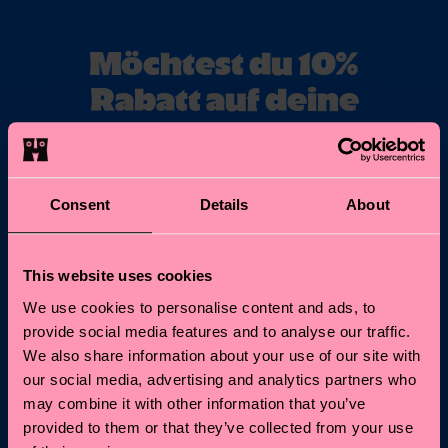
Möchtest du 10%
Rabatt auf deine
erste Bestellung
erhalten?
Consent
Details
About
Abonniere unseren Happy Socks Updates und erhalte
10% Rabatt* sowie die neuesten Informationen &
Angebote.
This website uses cookies
E-Mail
We use cookies to personalise content and ads, to
Anmelden
provide social media features and to analyse our traffic.
We also share information about your use of our site with
*Kann nicht mit anderen Angeboten, Limited/Special Editions
our social media, advertising and analytics partners who
oder Sale Produkten kombiniert werden. Mit der Registrierung
may combine it with other information that you’ve
akzeptierst du unsere
Datenschutzrichtlinien
.
provided to them or that they’ve collected from your use