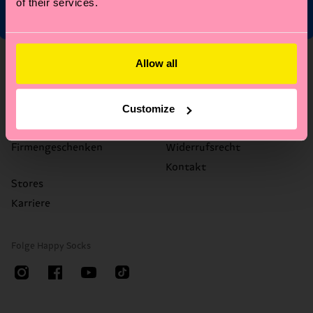
of their services.
Über uns
Hilfe
Allow all
Über uns
FAQ's
Happy Blog
Versandzeit/Versandkosten
Customize
Nachhaltigkeit
Retouren
Firmengeschenken
Widerrufsrecht
Kontakt
Stores
Karriere
Folge Happy Socks