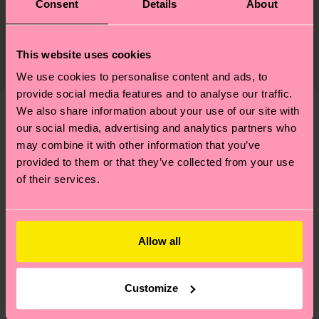
Consent
Details
About
Nachhaltigkeit ist mehr als nur Qualität und
Versand & Retouren
Zertifizierungen – es geht auch um eine ethische
Die Lieferzeit hängt vom Zielland der Bestellung
Lieferkette, die Reduzierung von Emissionen, die
This website uses cookies
ab und unsere länderspezifische Versandübersicht
richtige Pflege von Socken und VIELES MEHR!
We use cookies to personalise content and ads, to
findest du
hier
. Die Lieferzeit beginnt sobald
Weitere Informationen sowie Tipps und Tricks
provide social media features and to analyse our traffic.
deine Bestellung versandt wurde. Bitte bedenke,
findest du auf unserer
Nachhaltigkeitsseite
.
We also share information about your use of our site with
dass es sich hierbei um einen Richtwert handelt
our social media, advertising and analytics partners who
Ähnliche muster
und die genaue Lieferzeit von der lokalen Post in
may combine it with other information that you’ve
deinem Land abhängt.
provided to them or that they’ve collected from your use
of their services.
Du hast Fragen zu einer Retoure? In unserem
Hilfebereich im Artikel
Retouren
findest du die
am häufigsten gestellten Fragen.
Allow all
Customize