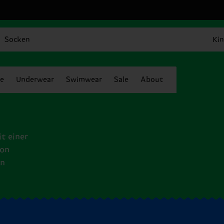
Socken
Kin
e
Underwear
Swimwear
Sale
About
t einer
von
en