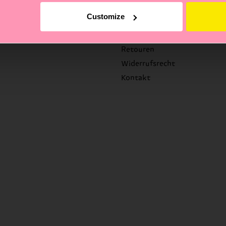
Hilfe
Customize
FAQ's
Versandzeit/Versandkosten
Retouren
Widerrufsrecht
Kontakt