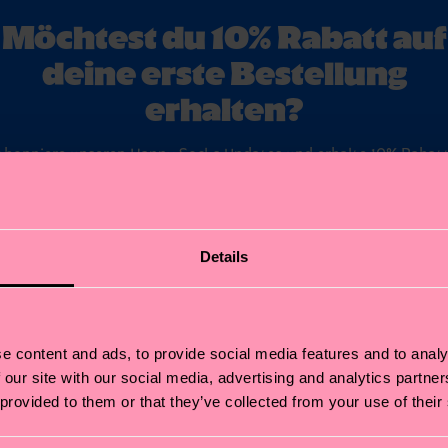
Möchtest du 10% Rabatt auf
deine erste Bestellung
erhalten?
Abonniere unseren Happy Socks Updates und erhalte 10% Rabatt
sowie die neuesten Informationen & Angebote.
ail
Anmelde
Details
*Kann nicht mit anderen Angeboten, Limited/Special Editions oder Sale
Produkten kombiniert werden. Mit der Registrierung akzeptierst du unser
Datenschutzrichtlinien
.
e content and ads, to provide social media features and to analy
 our site with our social media, advertising and analytics partn
 provided to them or that they’ve collected from your use of their