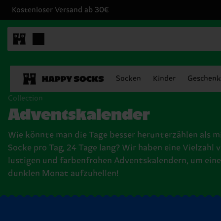
Kostenloser Versand ab 30€
Socken
Kinder
Geschenk
Collection
Adventskalender
Wie könnte man die Tage besser herunterzählen als mi
Socke pro Tag, 24 Tage lang? Wir haben eine Vielzahl 
lustigen und farbenfrohen Adventskalendern, um ein
dunklen Monat aufzuhellen!