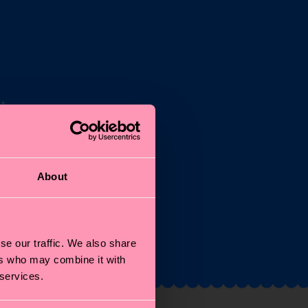
*
n
About
e
se our traffic. We also share
ers who may combine it with
 services.