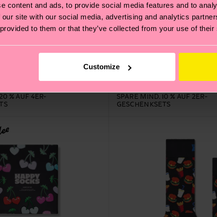
e content and ads, to provide social media features and to analy
 our site with our social media, advertising and analytics partn
 provided to them or that they’ve collected from your use of their
 Socks Gift Set
2-Pack Wine Socks Gift S
Customize
20 €
AUF LAGER
20 % AUF 4ER-
SPARE MIND. 10 % AUF 2ER-
TS
GESCHENKSETS
dee