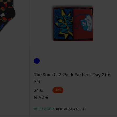
The Smurfs 2-Pack Father's Day Gift
Set
Originalpreis
Reduzierter Preis
24 €
-40%
14.40 €
AUF LAGER
BIOBAUMWOLLE