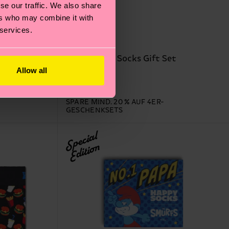
se our traffic. We also share
ers who may combine it with
 services.
et
4-Pack Bike Socks Gift Set
Allow all
38 €
AUF LAGER
SPARE MIND. 20 % AUF 4ER-
GESCHENKSETS
Special
Edition