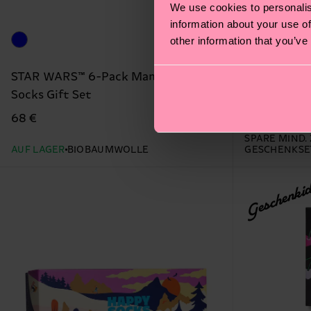
We use cookies to personalis
information about your use of
other information that you’ve
STAR WARS™ 6-Pack Mandalorian
4-Pack Navy
Socks Gift Set
38 €
68 €
AUF LAGER
SPARE MIND. 
AUF LAGER
BIOBAUMWOLLE
GESCHENKSE
Geschenki