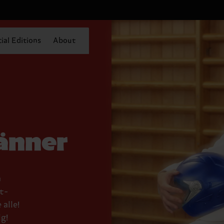
ial Editions
About
änner
m
t-
alle!
g!