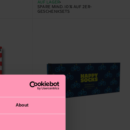
AUF LAGER
SPARE MIND. 10 % AUF 2ER-
GESCHENKSETS
About