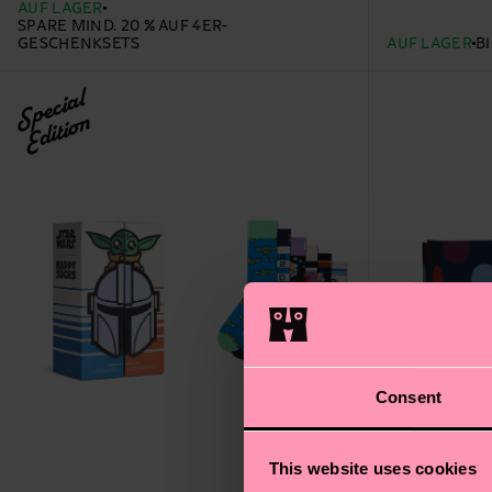
AUF LAGER
SPARE MIND. 20 % AUF 4ER-
GESCHENKSETS
AUF LAGER
B
Special
Edition
Consent
This website uses cookies