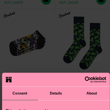
AUF LAGER
AUF LAGER
Neuheit
Neuheit
Consent
Details
About
Cat Low Sock
Dog Sock
8 €
12 €