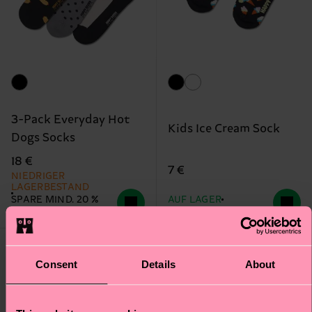
3-Pack Everyday Hot
Kids Ice Cream Sock
Dogs Socks
18 €
7 €
NIEDRIGER
LAGERBESTAND
SPARE MIND. 20 %
AUF LAGER
AUF 3ER-PACKS
BIOBAUMWOLLE
Consent
Details
About