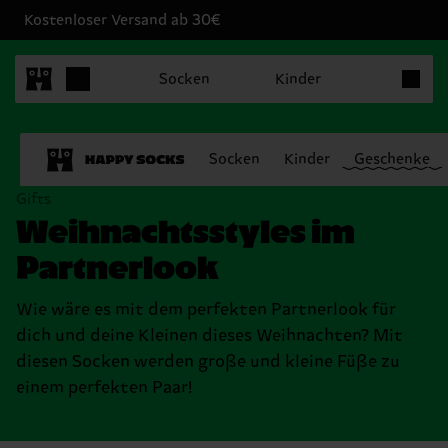
Kostenloser Versand ab 30€
Produkt
Socken
Kinder
Socken
Kinder
Geschenke
Gifts
Weihnachtsstyles im
Partnerlook
Wie wäre es mit dem perfekten Partnerlook für
dich und deine Kleinen dieses Weihnachten? Mit
diesen Socken werden große und kleine Füße zu
einem perfekten Paar!