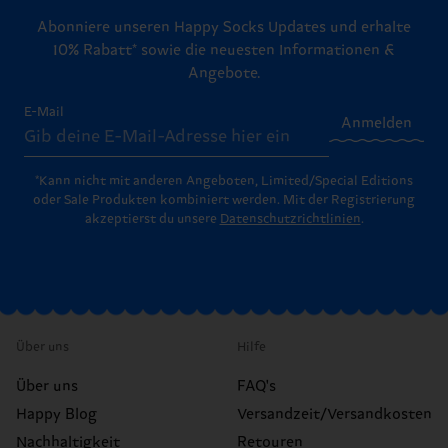
Abonniere unseren Happy Socks Updates und erhalte
10% Rabatt* sowie die neuesten Informationen &
Angebote.
E-Mail
Anmelden
*Kann nicht mit anderen Angeboten, Limited/Special Editions
oder Sale Produkten kombiniert werden. Mit der Registrierung
akzeptierst du unsere
Datenschutzrichtlinien
.
Über uns
Hilfe
Über uns
FAQ's
Happy Blog
Versandzeit/Versandkosten
Nachhaltigkeit
Retouren