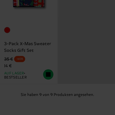
3-Pack X-Mas Sweater
Socks Gift Set
Originalpreis
Reduzierter Preis
35 €
-60%
14 €
AUF LAGER
BESTSELLER
Sie haben 9 von 9 Produkten angesehen.