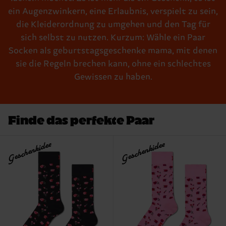
ein Augenzwinkern, eine Erlaubnis, verspielt zu sein,
die Kleiderordnung zu umgehen und den Tag für
sich selbst zu nutzen. Kurzum: Wähle ein Paar
Socken als geburtstagsgeschenke mama, mit denen
sie die Regeln brechen kann, ohne ein schlechtes
Gewissen zu haben.
Finde das perfekte Paar
Geschenkidee
Geschenkidee