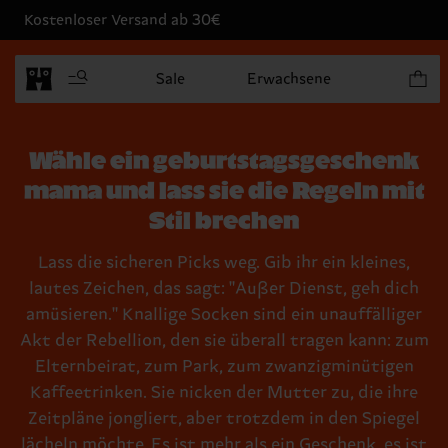
Kostenloser Versand ab 30€
Produk
Sale
Erwachsene
Wähle ein geburtstagsgeschenk
mama und lass sie die Regeln mit
Stil brechen
Lass die sicheren Picks weg. Gib ihr ein kleines,
lautes Zeichen, das sagt: "Außer Dienst, geh dich
amüsieren." Knallige Socken sind ein unauffälliger
Akt der Rebellion, den sie überall tragen kann: zum
Elternbeirat, zum Park, zum zwanzigminütigen
Kaffeetrinken. Sie nicken der Mutter zu, die ihre
Zeitpläne jongliert, aber trotzdem in den Spiegel
lächeln möchte. Es ist mehr als ein Geschenk, es ist