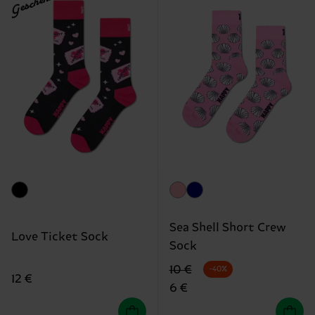
Geschenkidee
Sea Shell Short Crew
Love Ticket Sock
Sock
Originalpreis
Reduzierter Preis
10 €
-40%
12 €
6 €