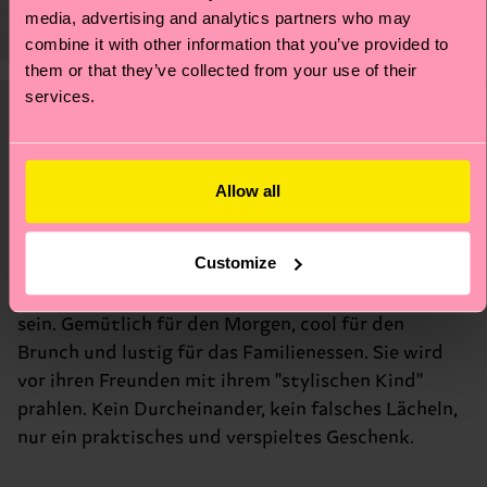
media, advertising and analytics partners who may
combine it with other information that you’ve provided to
them or that they’ve collected from your use of their
services.
Das geburtstagsgeschenk mama,
das sie sagen lässt: "Du hast
wirklich darüber nachgedacht"
Allow all
Ein mama geburtstagsgeschenk sollte ihr das
Customize
Gefühl geben, gesehen zu werden, geschätzt zu
werden und vielleicht sogar ein bisschen stylish zu
sein. Gemütlich für den Morgen, cool für den
Brunch und lustig für das Familienessen. Sie wird
vor ihren Freunden mit ihrem "stylischen Kind"
prahlen. Kein Durcheinander, kein falsches Lächeln,
nur ein praktisches und verspieltes Geschenk.