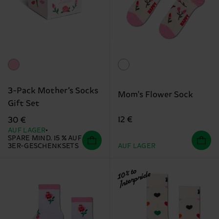
3-Pack Mother’s Socks
Mom's Flower Sock
Gift Set
12 €
30 €
AUF LAGER
SPARE MIND. 15 % AUF
3ER-GESCHENKSETS
AUF LAGER
10% to
Interpride