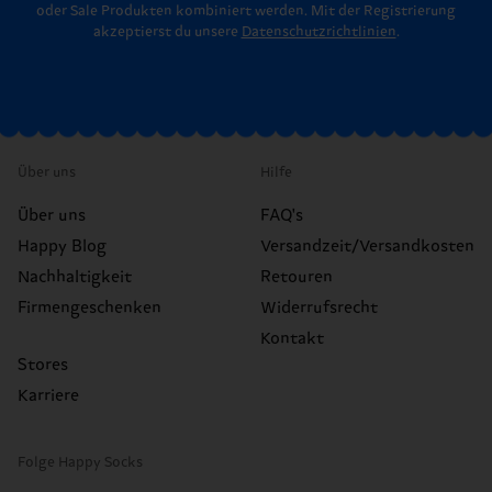
oder Sale Produkten kombiniert werden. Mit der Registrierung
akzeptierst du unsere
Datenschutzrichtlinien
.
Über uns
Hilfe
Über uns
FAQ's
Happy Blog
Versandzeit/Versandkosten
Nachhaltigkeit
Retouren
Firmengeschenken
Widerrufsrecht
Kontakt
Stores
Karriere
Folge Happy Socks