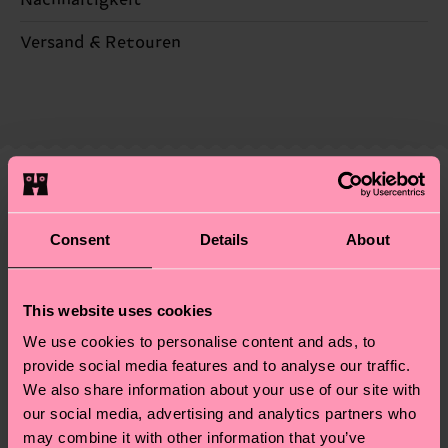
Nachhaltigkeit ist mehr als nur Qualität und
Versand & Retouren
Zertifizierungen – es geht auch um eine ethische
Die Lieferzeit hängt vom Zielland der Bestellung
Lieferkette, die Reduzierung von Emissionen, die
ab und unsere länderspezifische Versandübersicht
richtige Pflege von Socken und VIELES MEHR!
findest du
hier
. Die Lieferzeit beginnt sobald
Weitere Informationen sowie Tipps und Tricks
deine Bestellung versandt wurde. Bitte bedenke,
findest du auf unserer
Nachhaltigkeitsseite
.
dass es sich hierbei um einen Richtwert handelt
Ähnliche muster
und die genaue Lieferzeit von der lokalen Post in
Consent
Details
About
deinem Land abhängt.
Du hast Fragen zu einer Retoure? In unserem
This website uses cookies
Hilfebereich im Artikel
Retouren
findest du die
We use cookies to personalise content and ads, to
am häufigsten gestellten Fragen.
provide social media features and to analyse our traffic.
We also share information about your use of our site with
our social media, advertising and analytics partners who
may combine it with other information that you’ve