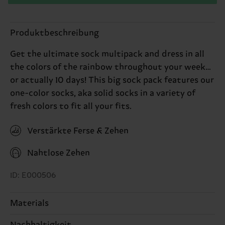
Produktbeschreibung
Get the ultimate sock multipack and dress in all
the colors of the rainbow throughout your week…
or actually 10 days! This big sock pack features our
one-color socks, aka solid socks in a variety of
fresh colors to fit all your fits.
Verstärkte Ferse & Zehen
Nahtlose Zehen
ID: E000506
Materials
75% Cotton, 24% Polyamide, 1% Elastane
Nachhaltigkeit