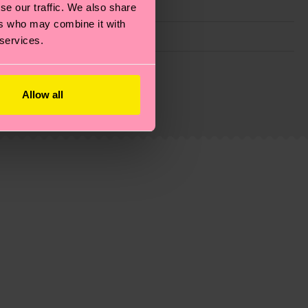
se our traffic. We also share
ers who may combine it with
 services.
ie Reduzierung von Emissionen, die richtige Pflege von
eitsseite
.
du
hier
. Die Lieferzeit beginnt sobald deine Bestellung
Allow all
n der lokalen Post in deinem Land abhängt.
estellten Fragen.