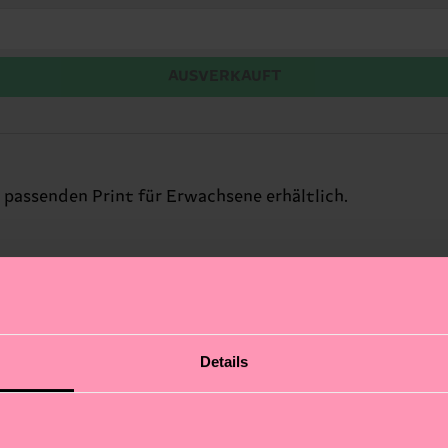
AUSVERKAUFT
 passenden Print für Erwachsene erhältlich.
Details