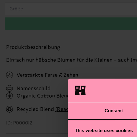
Größe
Produktbeschreibung
Einfach nur hübsche Blumen für die Kleinen – auch im
Verstärkte Ferse & Zehen
Namensschild
Organic Cotton Blend
(Read more here)
Recycled Blend
(Read more here)
Consent
ID: P000012
This website uses cookies