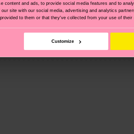
e content and ads, to provide social media features and to analy
 our site with our social media, advertising and analytics partn
 provided to them or that they’ve collected from your use of their
ierungen – es geht auch um eine ethische Lieferkette, d
e Tipps und Tricks findest du auf unserer
Nachhaltigk
ed Polyamide, 1% Elastane
und unsere länderspezifische Versandübersicht findest 
Customize
um einen Richtwert handelt und die genaue Lieferzeit vo
eich im Artikel
Retouren
findest du die am häufigsten g