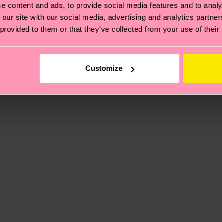
e content and ads, to provide social media features and to analy
 our site with our social media, advertising and analytics partn
 provided to them or that they’ve collected from your use of their
ierungen – es geht auch um eine ethische Lieferkette, d
e Tipps und Tricks findest du auf unserer
Nachhaltigk
ed Polyamide, 1% Elastane
und unsere länderspezifische Versandübersicht findest 
Customize
um einen Richtwert handelt und die genaue Lieferzeit vo
eich im Artikel
Retouren
findest du die am häufigsten g