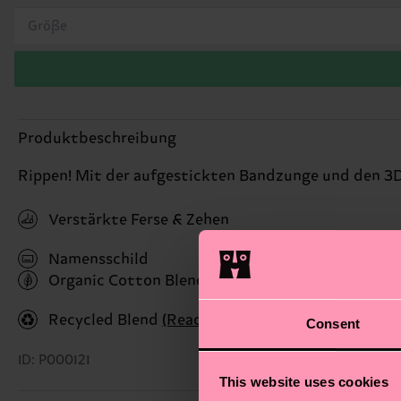
Größe
Produktbeschreibung
Rippen! Mit der aufgestickten Bandzunge und den 3D
Verstärkte Ferse & Zehen
Namensschild
Organic Cotton Blend
(Read more here)
Recycled Blend
(Read more here)
Consent
ID: P000121
This website uses cookies