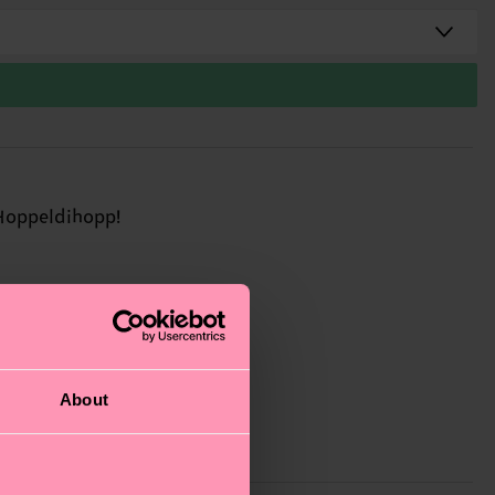
Hoppeldihopp!
About