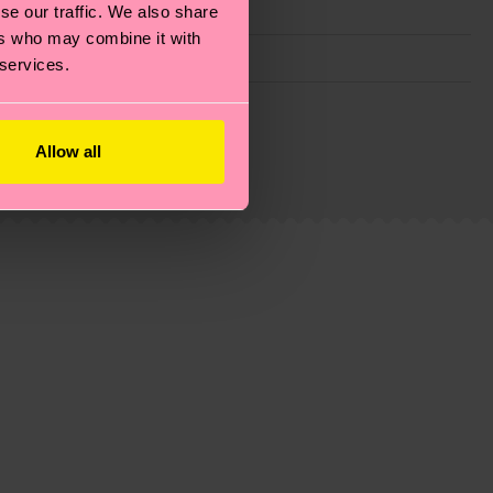
se our traffic. We also share
ers who may combine it with
 services.
ie Reduzierung von Emissionen, die richtige Pflege von
eitsseite
.
du
hier
. Die Lieferzeit beginnt sobald deine Bestellung
Allow all
n der lokalen Post in deinem Land abhängt.
estellten Fragen.