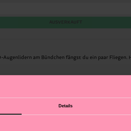
AUSVERKAUFT
-Augenlidern am Bündchen fängst du ein paar Fliegen. 
Details