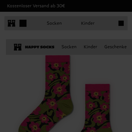
Kostenloser Versand ab 30€
Produkt
Socken
Kinder
Socken
Kinder
Geschenke