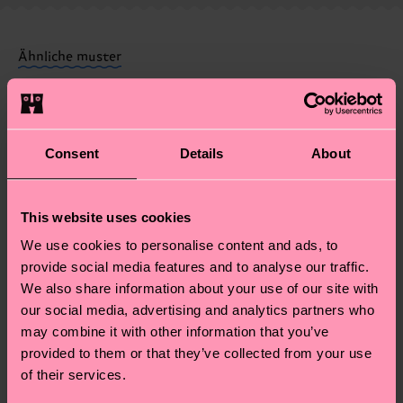
Weitere Informationen sowie Tipps und Tricks
deine Bestellung versandt wurde. Bitte bedenke,
findest du auf unserer
Nachhaltigkeitsseite
.
dass es sich hierbei um einen Richtwert handelt
Ähnliche muster
und die genaue Lieferzeit von der lokalen Post in
Neuheit
deinem Land abhängt.
Du hast Fragen zu einer Retoure? In unserem
Consent
Details
About
Hilfebereich im Artikel
Retouren
findest du die
am häufigsten gestellten Fragen.
This website uses cookies
We use cookies to personalise content and ads, to
provide social media features and to analyse our traffic.
We also share information about your use of our site with
our social media, advertising and analytics partners who
may combine it with other information that you’ve
provided to them or that they’ve collected from your use
of their services.