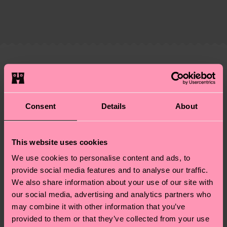
Zertifizierungen – es geht auch um eine ethische
Die Lieferzeit hängt vom Zielland der Bestellung
Lieferkette, die Reduzierung von Emissionen, die
ab und unsere länderspezifische Versandübersicht
richtige Pflege von Socken und VIELES MEHR!
findest du
hier
. Die Lieferzeit beginnt sobald
Weitere Informationen sowie Tipps und Tricks
deine Bestellung versandt wurde. Bitte bedenke,
findest du auf unserer
Nachhaltigkeitsseite
.
dass es sich hierbei um einen Richtwert handelt
Ähnliche muster
und die genaue Lieferzeit von der lokalen Post in
Neuheit
deinem Land abhängt.
Consent
Details
About
Du hast Fragen zu einer Retoure? In unserem
Hilfebereich im Artikel
Retouren
findest du die
This website uses cookies
am häufigsten gestellten Fragen.
We use cookies to personalise content and ads, to
provide social media features and to analyse our traffic.
We also share information about your use of our site with
our social media, advertising and analytics partners who
may combine it with other information that you’ve
provided to them or that they’ve collected from your use