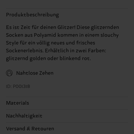
Produktbeschreibung
Es ist Zeit für deinen Glitzer! Diese glitzernden
Socken aus Polyamid kommen in einem slouchy
Style für ein völlig neues und frisches
Sockenerlebnis. Erhältlich in zwei Farben:
glitzernd golden oder blinkend rot.
Nahtlose Zehen
ID: P001318
Materials
Nachhaltigkeit
62% Polyamide, 38% Cotton
Nachhaltigkeit ist mehr als nur Qualität und
Versand & Retouren