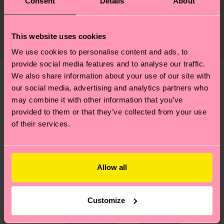
Consent
Details
About
2% Elastane
Nachhaltigkeit ist mehr als nur Qualität und
Versand & Retouren
Zertifizierungen – es geht auch um eine ethische
Die Lieferzeit hängt vom Zielland der Bestellung
Lieferkette, die Reduzierung von Emissionen, die
This website uses cookies
ab und unsere länderspezifische Versandübersicht
richtige Pflege von Socken und VIELES MEHR!
We use cookies to personalise content and ads, to
findest du
hier
. Die Lieferzeit beginnt sobald
Weitere Informationen sowie Tipps und Tricks
provide social media features and to analyse our traffic.
deine Bestellung versandt wurde. Bitte bedenke,
findest du auf unserer
Nachhaltigkeitsseite
.
We also share information about your use of our site with
dass es sich hierbei um einen Richtwert handelt
Ähnliche muster
our social media, advertising and analytics partners who
und die genaue Lieferzeit von der lokalen Post in
may combine it with other information that you’ve
Neuheit
deinem Land abhängt.
provided to them or that they’ve collected from your use
of their services.
Du hast Fragen zu einer Retoure? In unserem
Hilfebereich im Artikel
Retouren
findest du die
am häufigsten gestellten Fragen.
Allow all
Customize