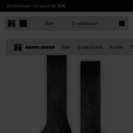
Kostenloser Versand ab 30€
Produkt
Sale
Erwachsene
Sale
Erwachsene
Kinder