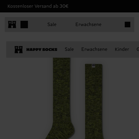
Kostenloser Versand ab 30€
Produkt
Sale
Erwachsene
Sale
Erwachsene
Kinder