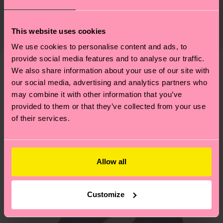
Zertifizierungen – es geht auch um eine ethische
Die Lieferzeit hängt vom Zielland der Bestellung
Lieferkette, die Reduzierung von Emissionen, die
ab und unsere länderspezifische Versandübersicht
This website uses cookies
richtige Pflege von Socken und VIELES MEHR!
findest du
hier
. Die Lieferzeit beginnt sobald
We use cookies to personalise content and ads, to
Weitere Informationen sowie Tipps und Tricks
deine Bestellung versandt wurde. Bitte bedenke,
provide social media features and to analyse our traffic.
findest du auf unserer
Nachhaltigkeitsseite
.
dass es sich hierbei um einen Richtwert handelt
We also share information about your use of our site with
Ähnliche muster
und die genaue Lieferzeit von der lokalen Post in
our social media, advertising and analytics partners who
Neuheit
may combine it with other information that you’ve
deinem Land abhängt.
provided to them or that they’ve collected from your use
of their services.
Du hast Fragen zu einer Retoure? In unserem
Hilfebereich im Artikel
Retouren
findest du die
am häufigsten gestellten Fragen.
Allow all
Customize