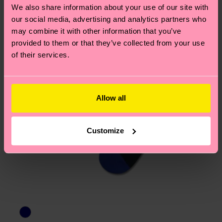
Hilfebereich im Artikel
Retouren
findest du die
We also share information about your use of our site with
am häufigsten gestellten Fragen.
our social media, advertising and analytics partners who
may combine it with other information that you’ve
provided to them or that they’ve collected from your use
of their services.
Allow all
Customize