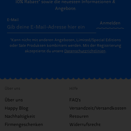
10% Rabatt* sowie die neuesten Informationen &
Angebote.
E-Mail
Anmelden
*Kann nicht mit anderen Angeboten, Limited/Special Editions
oder Sale Produkten kombiniert werden. Mit der Registrierung
akzeptierst du unsere
Datenschutzrichtlinien
.
Über uns
Hilfe
Über uns
FAQ's
Happy Blog
Versandzeit/Versandkosten
Nachhaltigkeit
Retouren
Firmengeschenken
Widerrufsrecht