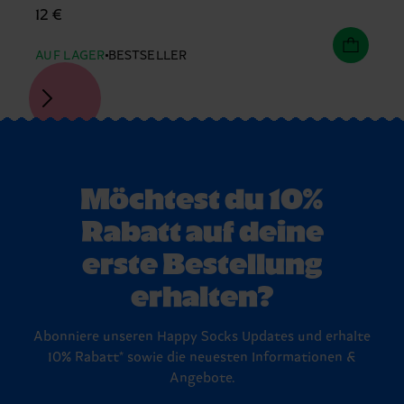
12 €
AUF LAGER
BESTSELLER
Möchtest du 10%
Rabatt auf deine
erste Bestellung
erhalten?
Abonniere unseren Happy Socks Updates und erhalte
10% Rabatt* sowie die neuesten Informationen &
Angebote.