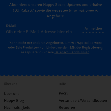
Abonniere unseren Happy Socks Updates und erhalte
10% Rabatt* sowie die neuesten Informationen &
Angebote.
E-Mail
Anmelden
*Kann nicht mit anderen Angeboten, Limited/Special Editions
oder Sale Produkten kombiniert werden. Mit der Registrierung
akzeptierst du unsere
Datenschutzrichtlinien
.
Über uns
Hilfe
Über uns
FAQ's
Happy Blog
Versandzeit/Versandkosten
Nachhaltigkeit
Retouren