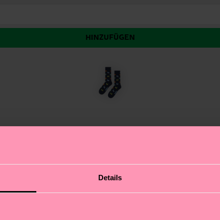
HINZUFÜGEN
t
re Kitten Love Socke. Diese bezaubernden weißen Socken 
Details
schen Selbstausdruck, und mit diesen niedlichen Socken 
iht jedem Outfit einen Hauch von Verspieltheit und ist 
e perfekte Möglichkeit, deine Persönlichkeit auszudrü