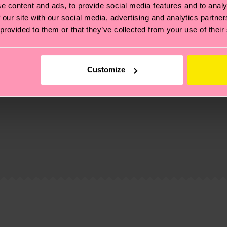
e content and ads, to provide social media features and to analy
 our site with our social media, advertising and analytics partn
 provided to them or that they’ve collected from your use of their
Customize
ierungen – es geht auch um eine ethische Lieferkette, d
e Tipps und Tricks findest du auf unserer
Nachhaltigk
und unsere länderspezifische Versandübersicht findest 
um einen Richtwert handelt und die genaue Lieferzeit vo
eich im Artikel
Retouren
findest du die am häufigsten g