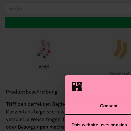
Größe
Weiß
Ausverkauf
Produktbeschreibung
Triff den perfekten Begleiter für deine Füße – unse
Consent
Katzenfans begeistern wird. Wir stehen für authenti
verspielte Weise zeigen. Das süße Katzenmuster verle
This website uses cookies
oder Besorgungen machst, diese Katzensocken sind di