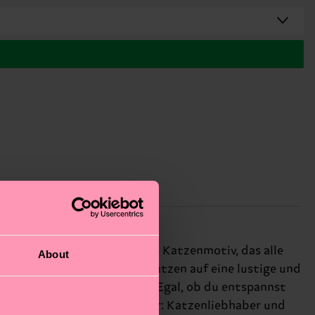
haben ein unwiderstehliches Katzenmotiv, das alle
About
kannst du deine Liebe zu Katzen auf eine lustige und
ein toller Gesprächsstarter. Egal, ob du entspannst
cken. Perfektes Geschenk für: Katzenliebhaber und