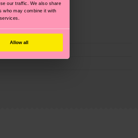
se our traffic. We also share
ers who may combine it with
 services.
Allow all
ie Reduzierung von Emissionen, die richtige Pflege von
eitsseite
.
du
hier
. Die Lieferzeit beginnt sobald deine Bestellung
n der lokalen Post in deinem Land abhängt.
estellten Fragen.