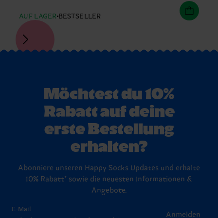
AUF LAGER
BESTSELLER
Möchtest du 10%
Rabatt auf deine
erste Bestellung
erhalten?
Abonniere unseren Happy Socks Updates und erhalte
10% Rabatt* sowie die neuesten Informationen &
Angebote.
E-Mail
Anmelden