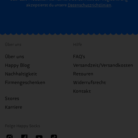
akzeptierst du unsere
Datenschutzrichtlinien
.
Über uns
Hilfe
Über uns
FAQ's
Happy Blog
Versandzeit/Versandkosten
Nachhaltigkeit
Retouren
Firmengeschenken
Widerrufsrecht
Kontakt
Stores
Karriere
Folge Happy Socks