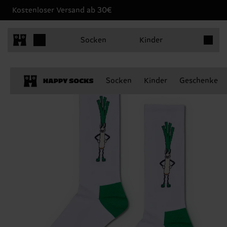
Kostenloser Versand ab 30€
Produkt
Socken
Kinder
Socken
Kinder
Geschenke