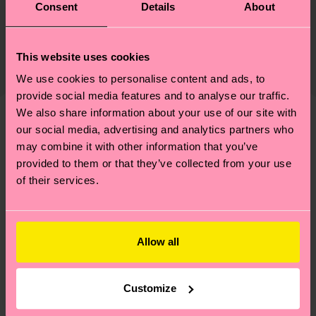
Consent
Details
About
Nachhaltigkeit ist mehr als nur Qualität und
Versand & Retouren
Zertifizierungen – es geht auch um eine ethische
Die Lieferzeit hängt vom Zielland der Bestellung
This website uses cookies
Lieferkette, die Reduzierung von Emissionen, die
ab und unsere länderspezifische Versandübersicht
richtige Pflege von Socken und VIELES MEHR!
We use cookies to personalise content and ads, to
findest du
hier
. Die Lieferzeit beginnt sobald
Weitere Informationen sowie Tipps und Tricks
provide social media features and to analyse our traffic.
deine Bestellung versandt wurde. Bitte bedenke,
findest du auf unserer
Nachhaltigkeitsseite
.
We also share information about your use of our site with
dass es sich hierbei um einen Richtwert handelt
our social media, advertising and analytics partners who
Ähnliche muster
und die genaue Lieferzeit von der lokalen Post in
may combine it with other information that you’ve
deinem Land abhängt.
provided to them or that they’ve collected from your use
of their services.
Du hast Fragen zu einer Retoure? In unserem
Hilfebereich im Artikel
Retouren
findest du die
am häufigsten gestellten Fragen.
Allow all
Customize