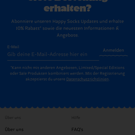
erhalten?
Abonniere unseren Happy Socks Updates und erhalte
10% Rabatt* sowie die neuesten Informationen &
Angebote.
E-Mail
Anmelden
*Kann nicht mit anderen Angeboten, Limited/Special Editions
oder Sale Produkten kombiniert werden. Mit der Registrierung
akzeptierst du unsere
Datenschutzrichtlinien
.
Über uns
Hilfe
Über uns
FAQ's