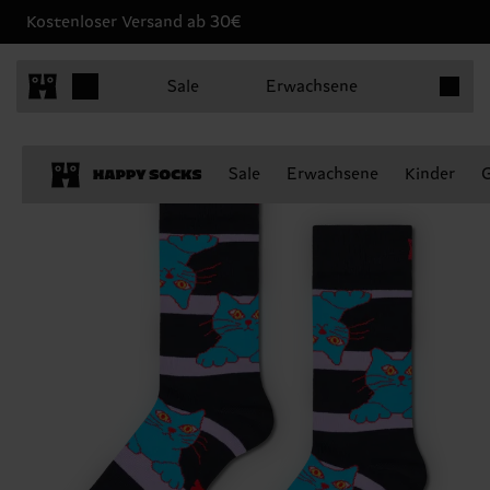
Kostenloser Versand ab 30€
Produkt
Sale
Erwachsene
Sale
Erwachsene
Kinder