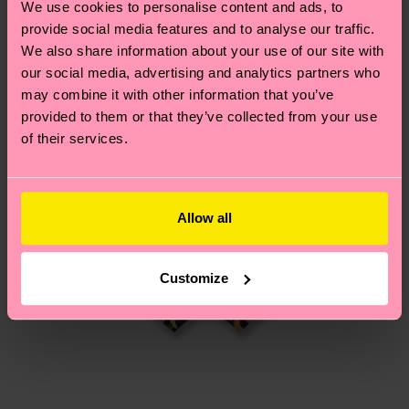
We use cookies to personalise content and ads, to
deinem Land abhängt.
provide social media features and to analyse our traffic.
We also share information about your use of our site with
Du hast Fragen zu einer Retoure? In unserem
our social media, advertising and analytics partners who
Hilfebereich im Artikel
Retouren
findest du die
may combine it with other information that you’ve
am häufigsten gestellten Fragen.
provided to them or that they’ve collected from your use
of their services.
Allow all
Customize