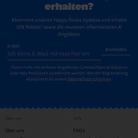
erhalten?
Abonniere unseren Happy Socks Updates und erhalte
10% Rabatt* sowie die neuesten Informationen &
Angebote.
E-Mail
Anmelden
*Kann nicht mit anderen Angeboten, Limited/Special Editions
oder Sale Produkten kombiniert werden. Mit der Registrierung
akzeptierst du unsere
Datenschutzrichtlinien
.
Über uns
Hilfe
Über uns
FAQ's