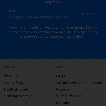
Angebote.
E-Mail
Anmelden
*Kann nicht mit anderen Angeboten, Limited/Special Editions
oder Sale Produkten kombiniert werden. Mit der Registrierung
akzeptierst du unsere
Datenschutzrichtlinien
.
Über uns
Hilfe
Über uns
FAQ's
Happy Blog
Versandzeit/Versandkosten
Nachhaltigkeit
Retouren
Firmengeschenken
Widerrufsrecht
Kontakt