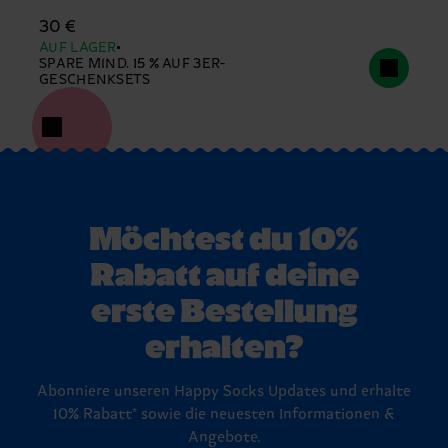
30 €
AUF LAGER
SPARE MIND. 15 % AUF 3ER-
GESCHENKSETS
Möchtest du 10%
Rabatt auf deine
erste Bestellung
erhalten?
Abonniere unseren Happy Socks Updates und erhalte
10% Rabatt* sowie die neuesten Informationen &
Angebote.