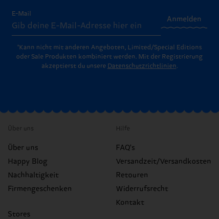
E-Mail
Anmelden
*Kann nicht mit anderen Angeboten, Limited/Special Editions
oder Sale Produkten kombiniert werden. Mit der Registrierung
akzeptierst du unsere
Datenschutzrichtlinien
.
Über uns
Hilfe
Über uns
FAQ's
Happy Blog
Versandzeit/Versandkosten
Nachhaltigkeit
Retouren
Firmengeschenken
Widerrufsrecht
Kontakt
Stores